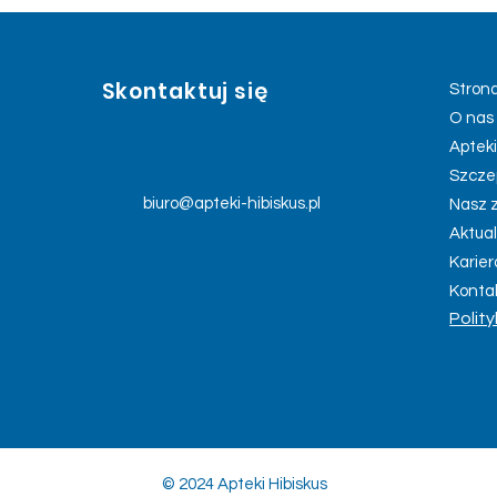
Skontaktuj się
Stron
O nas
Aptek
Szcze
biuro@apteki-hibiskus.pl
Nasz 
Aktua
Karier
Konta
Polit
© 2024 Apteki Hibiskus