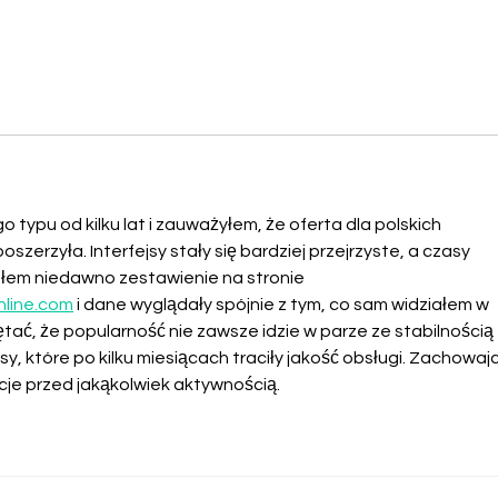
typu od kilku lat i zauważyłem, że oferta dla polskich 
szerzyła. Interfejsy stały się bardziej przejrzyste, a czasy 
łem niedawno zestawienie na stronie 
nline.com
 i dane wyglądały spójnie z tym, co sam widziałem w 
ać, że popularność nie zawsze idzie w parze ze stabilnością 
sy, które po kilku miesiącach traciły jakość obsługi. Zachowajc
ncje przed jakąkolwiek aktywnością.