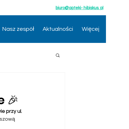
biuro@apteki- hibiskus. pl
Nasz zespół
Aktualności
Więcej
 🎉
 przy ul. 
uszową 