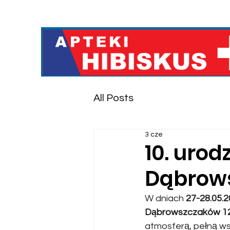
All Posts
3 cze
10. urod
Dąbrows
W dniach
 27-28.05.
Dąbrowszczaków 1
atmosferą, pełną w