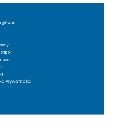
a główna
i
pimy
zespół
lności
a
kt
yka Prywatności