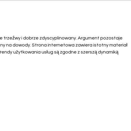
Szkolenia z leczenia ran
10. 
🚑🩹
Żych
e trzeźwy i dobrze zdyscyplinowany. Argument pozostaje 
ny na dowody. Strona internetowa zawiera istotny materiał 
Trendy użytkowania usług są zgodne z szerszą dynamiką 