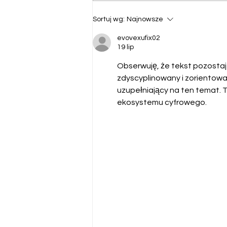
Letnia Konferencja
Sortuj wg:
Najnowsze
Hibiskus – 22.05.2026 🌸📈
evovexufix02
19 lip
Obserwuję, że tekst pozostaj
zdyscyplinowany i zorientowa
uzupełniający na ten temat. 
ekosystemu cyfrowego.