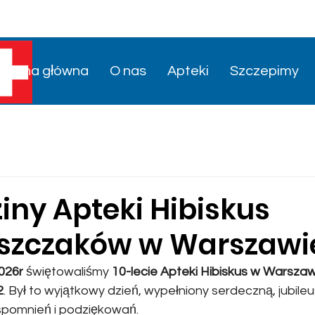
Strona główna
O nas
Apteki
Szczepimy
ziny Apteki Hibiskus
zczaków w Warszawie
2026r
 świętowaliśmy 
10-lecie Apteki Hibiskus w Warszawie
2
. Był to wyjątkowy dzień, wypełniony serdeczną, jubile
spomnień i podziękowań.