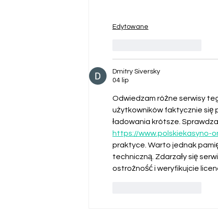
Edytowane
Polub
Odpowiedz
Dmitry Siversky
04 lip
Odwiedzam różne serwisy tego 
użytkowników faktycznie się po
ładowania krótsze. Sprawdza
https://www.polskiekasyno-o
praktyce. Warto jednak pamięt
techniczną. Zdarzały się serwi
ostrożność i weryfikujcie lice
Polub
Odpowiedz