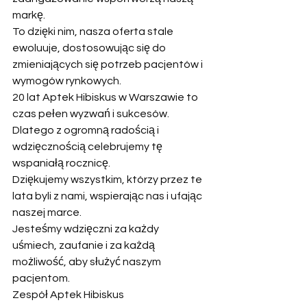
markę.
To dzięki nim, nasza oferta stale 
ewoluuje, dostosowując się do 
zmieniających się potrzeb pacjentów i 
wymogów rynkowych.
20 lat Aptek Hibiskus w Warszawie to 
czas pełen wyzwań i sukcesów.
Dlatego z ogromną radością i 
wdzięcznością celebrujemy tę 
wspaniałą rocznicę.
Dziękujemy wszystkim, którzy przez te 
lata byli z nami, wspierając nas i ufając 
naszej marce.
Jesteśmy wdzięczni za każdy 
uśmiech, zaufanie i za każdą 
możliwość, aby służyć naszym 
pacjentom.
Zespół Aptek Hibiskus   