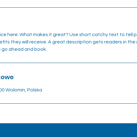
ice here. What makes it great? Use short catchy text to tell
efits they will receive. A great description gets readers in t
to go ahead and book.
towe
00 Wołomin, Polska